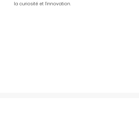
la curiosité et l’innovation.
À propos
Soundcloud
Releases
I
nstagram
Événements
YouTube