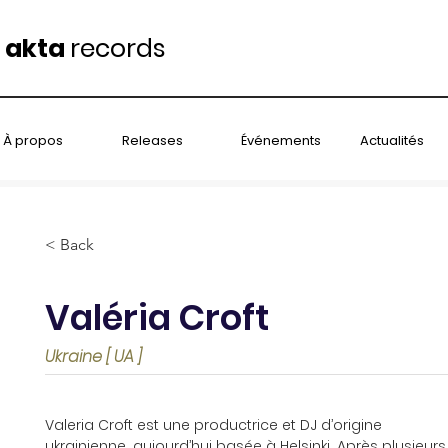
akta
records
À propos
Releases
Événements
Actualités
< Back
Valéria Croft
Ukraine [ UA ]
Valeria Croft est une productrice et DJ d’origine 
ukrainienne, aujourd’hui basée à Helsinki. Après plusieurs