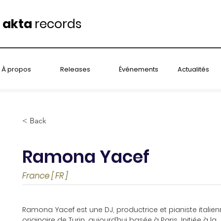
akta
records
À propos
Releases
Événements
Actualités
< Back
Ramona Yacef
France [ FR ]
Ramona Yacef est une DJ, productrice et pianiste italien
originaire de Turin, aujourd’hui basée à Paris. Initiée à la 