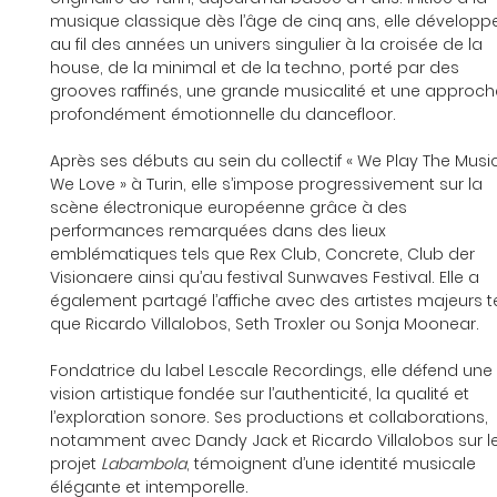
musique classique dès l’âge de cinq ans, elle développ
au fil des années un univers singulier à la croisée de la 
house, de la minimal et de la techno, porté par des 
grooves raffinés, une grande musicalité et une approch
profondément émotionnelle du dancefloor.
Après ses débuts au sein du collectif « We Play The Music
We Love » à Turin, elle s’impose progressivement sur la 
scène électronique européenne grâce à des 
performances remarquées dans des lieux 
emblématiques tels que Rex Club, Concrete, Club der 
Visionaere ainsi qu’au festival Sunwaves Festival. Elle a 
également partagé l’affiche avec des artistes majeurs te
que Ricardo Villalobos, Seth Troxler ou Sonja Moonear.
Fondatrice du label Lescale Recordings, elle défend une 
vision artistique fondée sur l’authenticité, la qualité et 
l’exploration sonore. Ses productions et collaborations, 
notamment avec Dandy Jack et Ricardo Villalobos sur le
projet 
Labambola
, témoignent d’une identité musicale 
élégante et intemporelle.