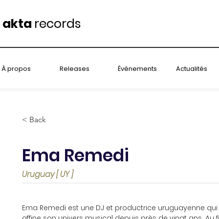
akta
records
À propos
Releases
Événements
Actualités
< Back
Ema Remedi
Uruguay [ UY ]
Ema Remedi est une DJ et productrice uruguayenne qui
affine son univers musical depuis près de vingt ans. Au fi